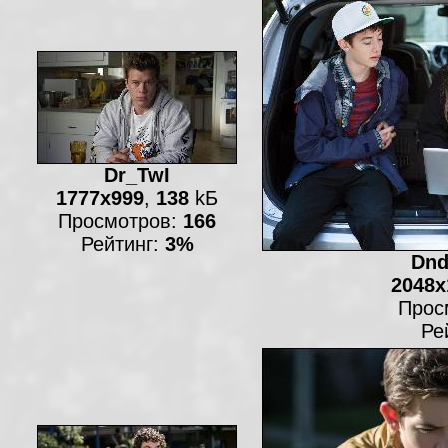
Dr_TwI
1777x999
,
138
kБ
Просмотров:
166
Рейтинг:
3%
Dn
2048x
Прос
Ре