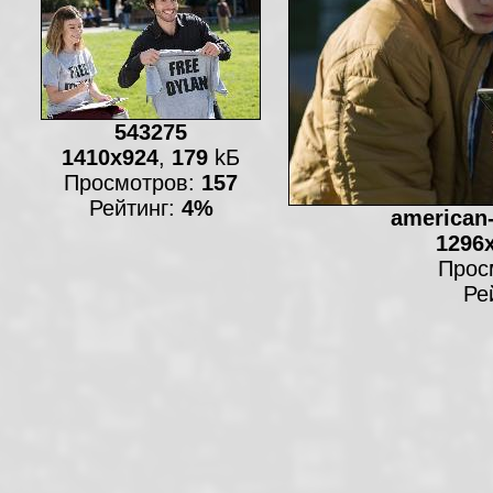
543275
1410x924
,
179
kБ
Просмотров:
157
Рейтинг:
4%
american-
1296
Прос
Ре