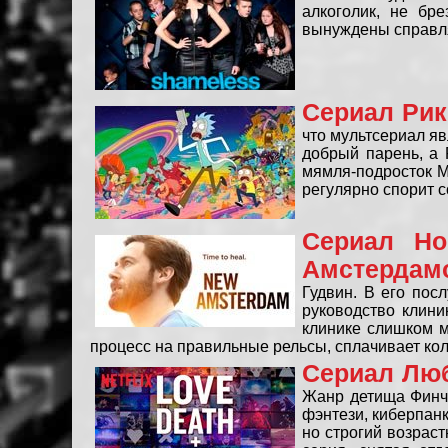
алкоголик, не бр
вынуждены справля
Сериал Рик
что мультсериал я
добрый парень, а 
мямля-подросток М
регулярно спорит с
Сериал Но
Амстердам
Гудвин. В его пос
руководство клини
клинике слишком м
процесс на правильные рельсы, сплачивает кол
Сериал Люб
Жанр детища Финче
фэнтези, киберпанк
но строгий возрас