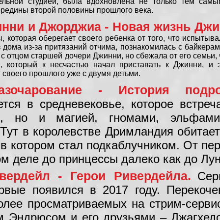
дельной студией, была вдохновлена не только тем самы
редины второй половины прошлого века.
нни и Джорджиа - Новая жизнь Джи
, которая оберегает своего ребенка от того, что испытыва
з дома из-за притязаний отчима, познакомилась с байкерам
с отцом старшей дочери Джинни, но сбежала от его семьи,
, который к несчастью начал приставать к Джинни, и э
 своего прошлого уже с двумя детьми.
зочарование - История подрос
ется в средневековье, которое встре
ми, но и магией, гномами, эльфа
 Тут в королевстве Дримландия обитает
 в котором стал подкаблучником. От пер
ом деле до принцессы далеко как до Лу
вердейл - Герои Ривердейла.
Сер
рвые появился в 2017 году. Перекоч
олее просматриваемых на стрим-серви
 Эндрюсом и его друзьями – Джагхедо