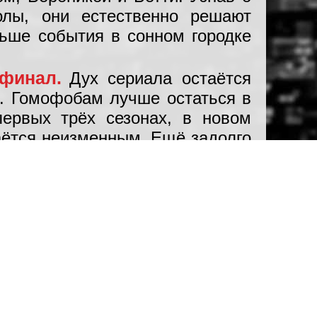
олы, они естественно решают
льше события в сонном городке
 финал.
Дух сериала остаётся
и. Гомофобам лучше остаться в
первых трёх сезонах, в новом
аётся неизменным. Ещё задолго
 значительно изменят. Как и
кспосито), Лу (Данна Паола),
 не хватает, но взамен пришли
уже.
Поделиться…