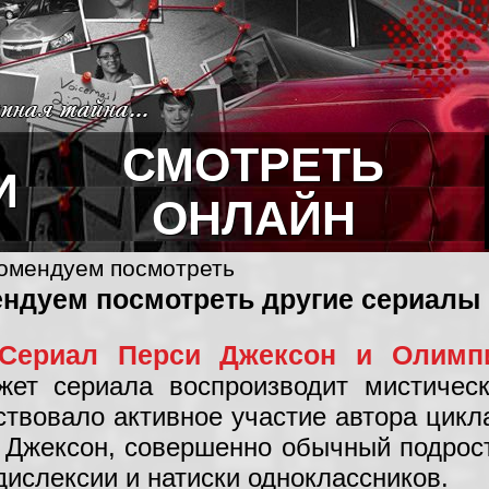
СМОТРЕТЬ
И
ОНЛАЙН
комендуем посмотреть
ндуем посмотреть другие сериалы
Сериал Перси Джексон и Олимп
жет сериала воспроизводит мистичес
ствовало активное участие автора цикл
и Джексон, совершенно обычный подрос
дислексии и натиски одноклассников.