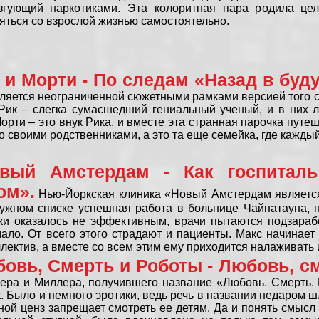
езгующий наркотиками. Эта колоритная пара родила це
ться со взрослой жизнью самостоятельно.
 и Морти - По следам «Назад в буд
вляется неограниченной сюжетными рамками версией того с
Рик – слегка сумасшедший гениальный ученый, и в них л
орти – это внук Рика, и вместе эта странная парочка путе
о своими родственниками, а это та еще семейка, где кажд
вый Амстердам - Как госпитал
ом».
Нью-Йоркская клиника «Новый Амстердам является
лужном списке успешная работа в больнице Чайнатауна, 
ки оказалось не эффективным, врачи пытаются подзараб
ало. От всего этого страдают и пациенты. Макс начинает
лектив, а вместе со всем этим ему приходится налаживать
овь, Смерть и Роботы - Любовь, см
ра и Миллера, получившего название «Любовь. Смерть. 
. Было и немного эротики, ведь речь в названии недаром ш
тной ценз запрещает смотреть ее детям. Да и понять смысл