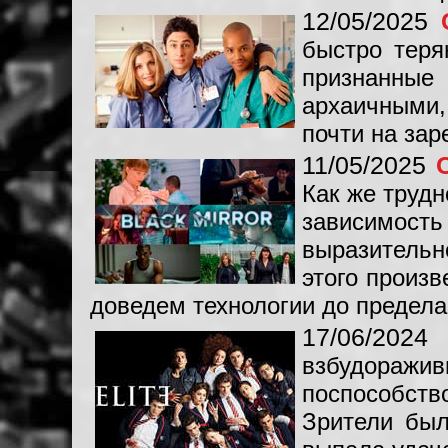
12/05/2025
быстро теря
признанные
архаичными,
почти на зар
11/05/2025
Как же трудн
зависимость
выразительн
этого произв
доведем технологии до предел
17/06/202
взбудораж
поспособств
Зрители был