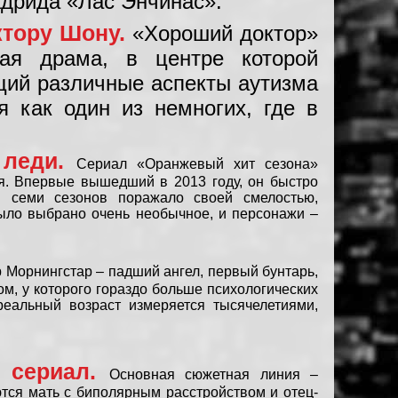
адрида «Лас Энчинас».
ктору Шону.
«Хороший доктор»
ая драма, в центре которой
щий различные аспекты аутизма
 как один из немногих, где в
 леди.
Сериал «Оранжевый хит сезона»
я. Впервые вышедший в 2013 году, он быстро
и семи сезонов поражало своей смелостью,
ыло выбрано очень необычное, и персонажи –
Морнингстар – падший ангел, первый бунтарь,
м, у которого гораздо больше психологических
реальный возраст измеряется тысячелетиями,
й сериал.
Основная сюжетная линия –
тся мать с биполярным расстройством и отец-