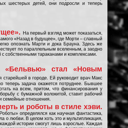
лых шестерых детей, они подросли и теперь
ущее».
На первый взгляд может показаться,
амого «Назад в будущее», где Морти – славный
егко опознать Марти и дока Брауна. Здесь же
шествует по параллельным вселенным, а заодно
ый с собственными тараканами и комплексами.
ь «Бельвью» стал «Новым
 старейшей в городе. Ей руководит врач Макс
но теперь задача окажется потруднее. Бывшее
отать на всем, притом, что финансирования у
 борьбу с бумажной волокитой, ставит рабочий
 и семейные отношения.
ерть и роботы в стиле хэви.
Роботы» определялся как научная фантастика,
ла о любви. В целом хоть это и мультипликация,
 каждой истории смогут лишь взрослые. Каждая