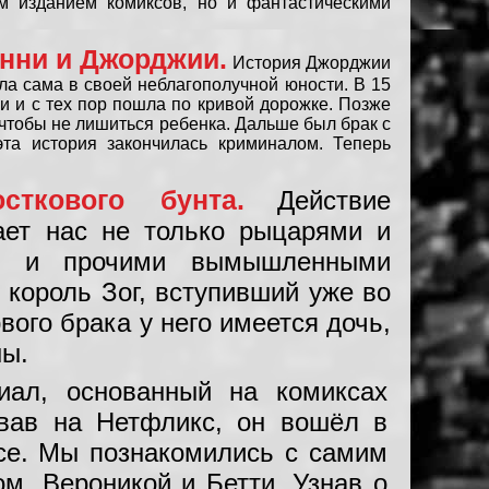
м изданием комиксов, но и фантастическими
нни и Джорджии.
История Джорджии
ла сама в своей неблагополучной юности. В 15
и и с тех пор пошла по кривой дорожке. Позже
 чтобы не лишиться ребенка. Дальше был брак с
та история закончилась криминалом. Теперь
ткового бунта.
Действие
чает нас не только рыцарями и
ми и прочими вымышленными
 король Зог, вступивший уже во
вого брака у него имеется дочь,
ны.
иал, основанный на комиксах
евав на Нетфликс, он вошёл в
се. Мы познакомились с самим
м, Вероникой и Бетти. Узнав о