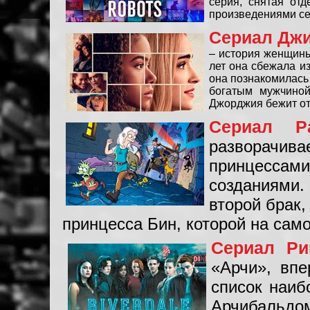
серия, снятая от
произведениями се
Сериал Джи
– история женщины
лет она сбежала и
она познакомилась 
богатым мужчиной
Джорджия бежит от
Сериал Ра
разворачива
принцесса
созданиями.
второй брак,
принцесса Бин, которой на сам
Сериал Ри
«Арчи», впе
список наиб
Арчибальдом