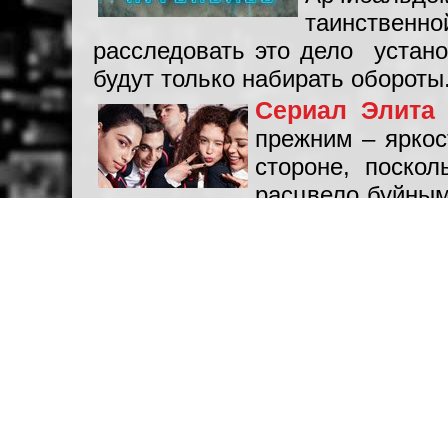
таинственн
расследовать это дело устано
будут только набирать обороты
Сериал Элита 
прежним – яркос
стороне, поско
расцвело буйным
до премьеры новых серий бы
ожидалось, ушли Надя (актри
Валерио (Хорхе Лопес). Конеч
новые герои со своими сюжетны