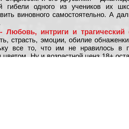
ой гибели одного из учеников их шк
вить виновного самостоятельно. А да
.
- Любовь, интриги и трагический
ть, страсть, эмоции, обилие обнаженк
льку все то, что им не нравилось в 
 цветом. Ну и возрастной ценз 18+ ост
ло известно, что актерский состав
са Мина Эль Хаммани), Карла (Эстер Э
но, мы к ним уже очень привыкли, и их
ми линиями. И вероятно они будут не х