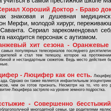
а учиться в самой престижной школе М
Сериал Хороший Доктор - Браво до
как знаковая и душевная медицинск
он Мерфи, молодой хирург, переживаю
Саванта. Сериал зарекомендовал себя
та находится персонаж с аутизмом.
анжевый хит сезона - Оранжевые
 самых популярных телесериалов последнего десятилети
зрителей и стал тем телешоу, которое на протяжени
биной и нестандартным сюжетом. Ведь место действия б
нные.
ифер - Люцифер как он есть.
Люцифер 
ада. Однако он также является инфантильным эгоцентрико
сов, чем он готов признать. Несмотря на то, что его 
витие Люцифера застряло на уровне земного подростка.
сстыжие - Совершенно бесстыжи
еблагополучной многодетной семьи, где родителями являю