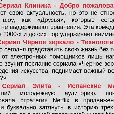
Сериал Клиника - Добро пожалова
ют свою актуальность, но это не отно
 шоу, как «Друзья», которые сего
 не выдерживают сравнения. Эта комед
е 2000-х и до сих пор удерживает внима
Сериал Чёрное зеркало - Технологи
о сегодня представить свою жизнь без 
 от электронных помощников лишь нар
о звучит послание сериала «Черное зер
едения искусства, поднимает важный во
а?»
4
Сериал Элита - Испанские 
ивший молодежную аудиторию, п
овала стратегия Netflix в продвиже
и буквально затянуты в историю трех