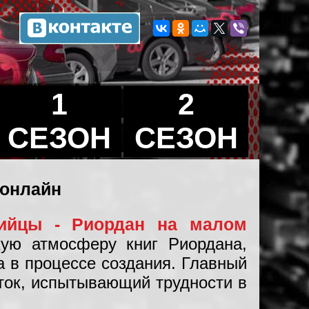
1
2
СЕЗОН
СЕЗОН
 онлайн
ийцы - Риордан на малом
кую атмосферу книг Риордана,
а в процессе создания. Главный
ток, испытывающий трудности в