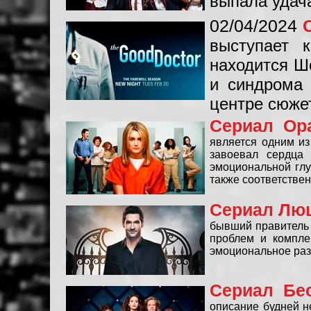
выпала удач
02/04/2024
выступает 
находится Ш
и синдрома 
центре сюже
Сериал Ор
является одним из
завоевал сердца 
эмоциональной глу
также соответстве
Сериал Люц
бывший правитель 
проблем и комплек
эмоциональное раз
Сериал Бе
описание будней н