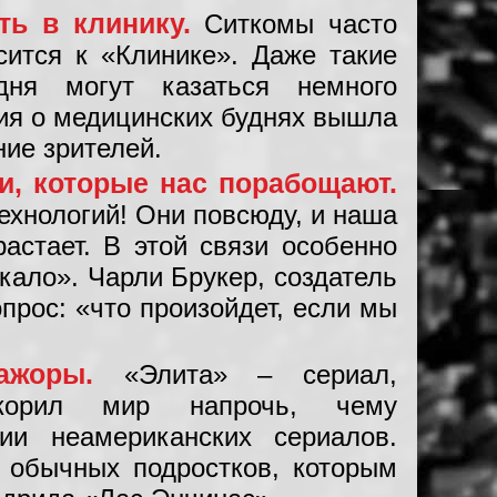
ть в клинику.
Ситкомы часто
сится к «Клинике». Даже такие
дня могут казаться немного
ия о медицинских буднях вышла
ние зрителей.
и, которые нас порабощают.
технологий! Они повсюду, и наша
астает. В этой связи особенно
кало». Чарли Брукер, создатель
прос: «что произойдет, если мы
мажоры.
«Элита» – сериал,
окорил мир напрочь, чему
нии неамериканских сериалов.
 обычных подростков, которым